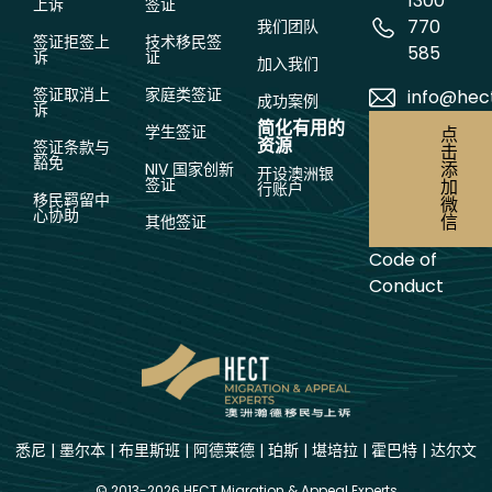
1300
上诉
签证
770
我们团队
签证拒签上
技术移民签
585
诉
证
加入我们
签证取消上
家庭类签证
info@hec
成功案例
诉
简化有用的
学生签证
点
资源
签证条款与
击
豁免
添
NIV 国家创新
开设澳洲银
签证
加
行账户
移民羁留中
微
心协助
信
其他签证
Code of
Conduct
悉尼
|
墨尔本
|
布里斯班
|
阿德莱德
|
珀斯
|
堪培拉
|
霍巴特
|
达尔文
© 2013-2026 HECT Migration & Appeal Experts