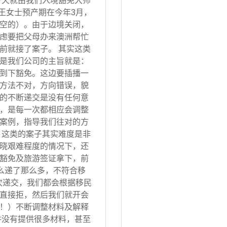
今天就由我们入境豁免大师
 王女士预产期在今年3月，
空的）。由于边境关闭，
虑要把父母办来澳洲帮忙
前就接了案子。 其实这类
是我们公司的主旨就是：
到下豁免。这边要插播一
方法不对，方向错误，貌
的不断递交是没有任何意
，是每一次都相应会调整
案例，指导我们往对的方
 这类的案子其实难度是非
晓艰难程度的情况下，还
豁免及旅游签证拿下，前
怎么递了那么多，不符合移
次递交，我们都会根据移民
直接拒，然后我们就开会
！）不断调整材料及解释
并没有提供很多材料，甚至