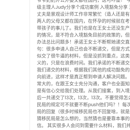
爷爷奶奶外公外婆又都在国内，这可咋整？ 
级主理人Judy分享个成功案例 入境豁免分享
丈夫是景观设计师工作非常繁忙（造人还是有
两人的父母又都在国内，在怀孕的时候就在考
带孩子的事儿了。我们也是在王女士还没生产
的情况，是不符合入境豁免目前的政策的，但
办法总比问题多！承诺王女士不断帮她递交直
句：很多申请人自己也会不断递交，但是方式
似交了很牛逼的材料，但是没抓到重点，这类
义的，只是在浪费时间。我们承诺的不断递交
我们递交的材料，根据我们其他的成功豁免的
向前进，这样才是真正帮到申请人解决问题。
常大的，在跟王女士充分沟通，客户也全面知
是有信心交给我们处理。从我们接案，到入境
后一共递交了13次，13次，13次。不要觉得
民局的规定可不就要不断push他们吗？！每
局的回复（很多时候移民局也不回复啥，就是
猜移民局是怎么想的，当然猜也是要靠本事的
信。 其实很多人会问到需要什么材料，我们