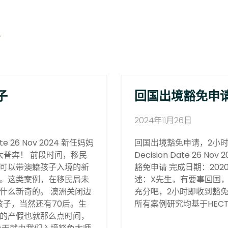
子
回国出境豁免申
2024年11月26日
 26 Nov 2024 新任妈妈
回国出境豁免申请，2小时获批 Vi
大普奔！ 前段时间，移民
Decision Date 26
可以带澳籍孩子入境的新
豁免申请 完成日期：202
。这类案例，在移民局未
述：X先生，有要事回国
什么新奇的。 澳洲关闭边
充分吧，2小时即收到豁免
孩子，当然还有70后。生
所有案例研究均基于HECT
的产假也就那么点时间，