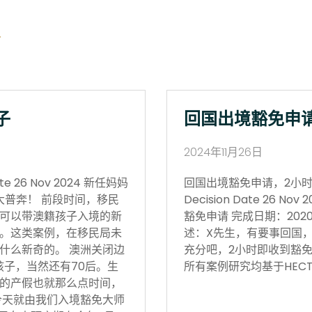
子
回国出境豁免申
2024年11月26日
 26 Nov 2024 新任妈妈
回国出境豁免申请，2小时获批 Vi
大普奔！ 前段时间，移民
Decision Date 26
可以带澳籍孩子入境的新
豁免申请 完成日期：202
。这类案例，在移民局未
述：X先生，有要事回国
什么新奇的。 澳洲关闭边
充分吧，2小时即收到豁免
孩子，当然还有70后。生
所有案例研究均基于HECT
的产假也就那么点时间，
今天就由我们入境豁免大师