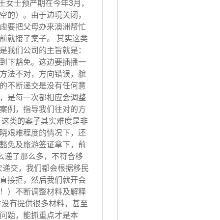
 王女士预产期在今年3月，
空的）。由于边境关闭，
虑要把父母办来澳洲帮忙
前就接了案子。 其实这类
是我们公司的主旨就是：
到下豁免。这边要插播一
方法不对，方向错误，貌
的不断递交是没有任何意
，是每一次都相应会调整
案例，指导我们往对的方
 这类的案子其实难度是非
晓艰难程度的情况下，还
豁免及旅游签证拿下，前
怎么递了那么多，不符合移
次递交，我们都会根据移民
直接拒，然后我们就开会
！）不断调整材料及解释
并没有提供很多材料，甚至
问题，能抓重点才是本