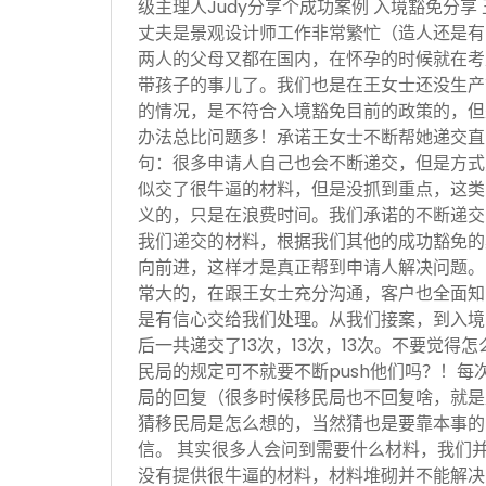
级主理人Judy分享个成功案例 入境豁免分享
丈夫是景观设计师工作非常繁忙（造人还是有
两人的父母又都在国内，在怀孕的时候就在考
带孩子的事儿了。我们也是在王女士还没生产
的情况，是不符合入境豁免目前的政策的，但
办法总比问题多！承诺王女士不断帮她递交直
句：很多申请人自己也会不断递交，但是方式
似交了很牛逼的材料，但是没抓到重点，这类
义的，只是在浪费时间。我们承诺的不断递交
我们递交的材料，根据我们其他的成功豁免的
向前进，这样才是真正帮到申请人解决问题。
常大的，在跟王女士充分沟通，客户也全面知
是有信心交给我们处理。从我们接案，到入境
后一共递交了13次，13次，13次。不要觉得
民局的规定可不就要不断push他们吗？！每
局的回复（很多时候移民局也不回复啥，就是
猜移民局是怎么想的，当然猜也是要靠本事的
信。 其实很多人会问到需要什么材料，我们
没有提供很牛逼的材料，材料堆砌并不能解决