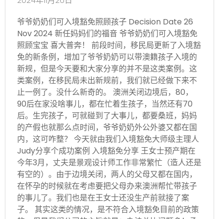
2024年11月26日
爷爷奶奶们可入境豁免照顾孩子 Decision Date 26
Nov 2024 新任妈妈们的福音 爷爷奶奶们可入境豁免
照顾宝宝 喜大普奔！ 前段时间，移民局更新了入境豁
免的新条例，增加了爷爷奶奶可以带澳籍孩子入境的
新规，但是今天要和大家分享的并不是这类案例。这
类案例，在移民局未出新规前，我们就已经做下来不
止一例了。没什么新奇的。 澳洲关闭边境后，80，
90后在家没啥事儿，都在忙着生孩子，当然还有70
后。生完孩子，可就碰到了大事儿，都要桑班，妈妈
的产假也就那么点时间，爷爷奶奶外公外婆又都在国
内，这可咋整？ 今天就由我们入境豁免大师级主理人
Judy分享个成功案例 入境豁免分享 王女士预产期在
今年3月，丈夫是景观设计师工作非常繁忙（造人还是
有空的）。由于边境关闭，两人的父母又都在国内，
在怀孕的时候就在考虑要把父母办来澳洲帮忙带孩子
的事儿了。我们也是在王女士还没生产前就接了案
子。 其实这类的情况，是不符合入境豁免目前的政策