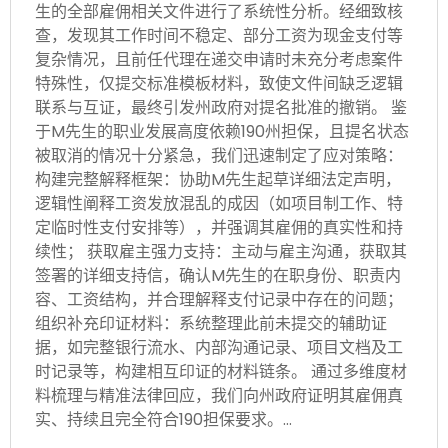
生的全部雇佣相关文件进行了系统性分析。经细致核
查，发现其工作时间不稳定、部分工资为现金支付等
复杂情况，且前任代理在递交申请时未充分考虑案件
特殊性，仅提交标准模板材料，致使文件间缺乏逻辑
联系与互证，最终引发州政府对提名批准的撤销。 鉴
于M先生的职业发展高度依赖190州担保，且提名状态
被取消的情况十分紧急，我们迅速制定了应对策略：
构建完整解释框架：协助M先生起草详细法定声明，
逻辑性阐释工资发放混乱的成因（如项目制工作、特
定临时性支付安排等），并强调其雇佣的真实性和持
续性； 获取雇主强力支持：主动与雇主沟通，获取其
签署的详细支持信，确认M先生的在职身份、职责内
容、工资结构，并合理解释支付记录中存在的问题；
组织补充印证材料：系统整理此前未提交的辅助证
据，如完整银行流水、内部沟通记录、项目文档及工
时记录等，构建相互印证的材料链条。 通过多维度材
料梳理与精准法律回应，我们向州政府证明其雇佣真
实、持续且完全符合190担保要求。…