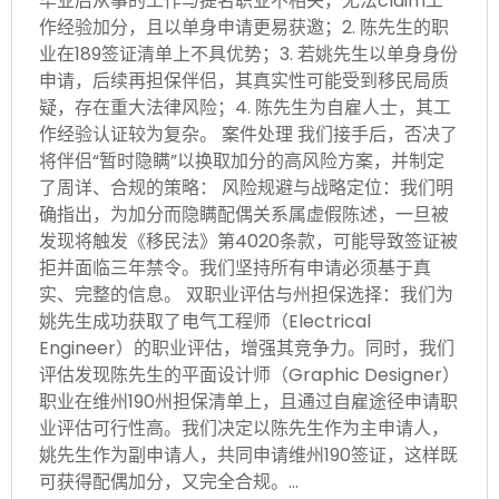
毕业后从事的工作与提名职业不相关，无法claim工
作经验加分，且以单身申请更易获邀；2. 陈先生的职
业在189签证清单上不具优势；3. 若姚先生以单身身份
申请，后续再担保伴侣，其真实性可能受到移民局质
疑，存在重大法律风险；4. 陈先生为自雇人士，其工
作经验认证较为复杂。 案件处理 我们接手后，否决了
将伴侣“暂时隐瞒”以换取加分的高风险方案，并制定
了周详、合规的策略： 风险规避与战略定位：我们明
确指出，为加分而隐瞒配偶关系属虚假陈述，一旦被
发现将触发《移民法》第4020条款，可能导致签证被
拒并面临三年禁令。我们坚持所有申请必须基于真
实、完整的信息。 双职业评估与州担保选择：我们为
姚先生成功获取了电气工程师（Electrical
Engineer）的职业评估，增强其竞争力。同时，我们
评估发现陈先生的平面设计师（Graphic Designer）
职业在维州190州担保清单上，且通过自雇途径申请职
业评估可行性高。我们决定以陈先生作为主申请人，
姚先生作为副申请人，共同申请维州190签证，这样既
可获得配偶加分，又完全合规。…