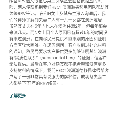
续签RRV但又很担心第三次续签会面临被拒签的风
险，两人便联系到我们HECT澳洲瀚德移民团队帮助其
续签RRV签证。 在和N女士及其先生深入沟通后，我
们的律师了解到夫妻二人有一儿一女都在澳洲定居，
虽然其丈夫在5年内也未在澳洲住满2年，但每年都会
来澳几天。而N女士因个人原因已有超过5年的时间没
有来过澳洲，在向移民局提供不能来澳的原因和证明
方面有较大困难。在递签期间，客户收到过补充材料
的通知，移民局要求客户提供更多能够证明其与澳洲
有“实质性联系”（substantial ties）的证据，但客户
无法提供。最后在客户对续签都不抱希望和没有更多
支持材料的情况下，我们HECT澳洲瀚德移民律师帮客
户写了一份非常具有说服力的解释信，成功帮夫妻二
人都拿下了1年的RRV续签。…
了解更多