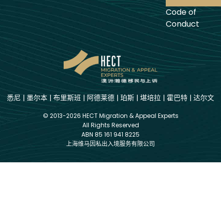
Code of
Conduct
悉尼
|
墨尔本
|
布里斯班
|
阿德莱德
|
珀斯
|
堪培拉
|
霍巴特
|
达尔文
© 2013-2026 HECT Migration & Appeal Experts
All Rights Reserved
ABN 85 161 941 8225
上海维马因私出入境服务有限公司