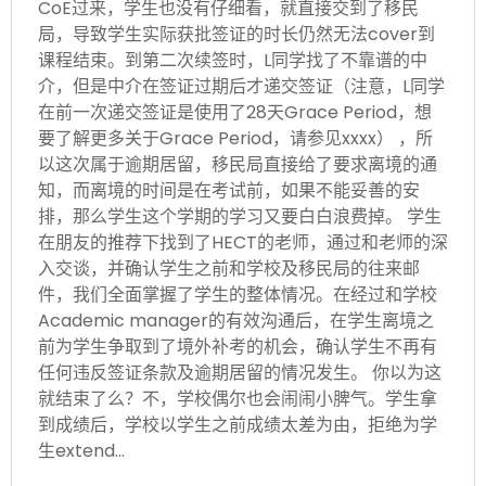
CoE过来，学生也没有仔细看，就直接交到了移民
局，导致学生实际获批签证的时长仍然无法cover到
课程结束。到第二次续签时，L同学找了不靠谱的中
介，但是中介在签证过期后才递交签证（注意，L同学
在前一次递交签证是使用了28天Grace Period，想
要了解更多关于Grace Period，请参见xxxx） ，所
以这次属于逾期居留，移民局直接给了要求离境的通
知，而离境的时间是在考试前，如果不能妥善的安
排，那么学生这个学期的学习又要白白浪费掉。 学生
在朋友的推荐下找到了HECT的老师，通过和老师的深
入交谈，并确认学生之前和学校及移民局的往来邮
件，我们全面掌握了学生的整体情况。在经过和学校
Academic manager的有效沟通后，在学生离境之
前为学生争取到了境外补考的机会，确认学生不再有
任何违反签证条款及逾期居留的情况发生。 你以为这
就结束了么？不，学校偶尔也会闹闹小脾气。学生拿
到成绩后，学校以学生之前成绩太差为由，拒绝为学
生extend…