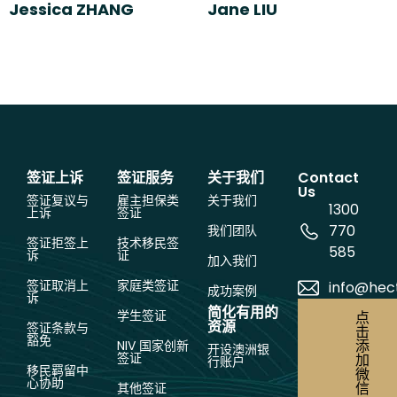
Jessica ZHANG
Jane LIU
签证上诉
签证服务
关于我们
Contact
Us
签证复议与
雇主担保类
关于我们
1300
上诉
签证
770
我们团队
签证拒签上
技术移民签
585
诉
证
加入我们
签证取消上
家庭类签证
info@hec
成功案例
诉
简化有用的
学生签证
点
资源
签证条款与
击
豁免
添
NIV 国家创新
开设澳洲银
签证
加
行账户
移民羁留中
微
心协助
信
其他签证