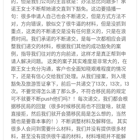
的，但是我们公司的主旨就是：办法总比问题多！承
诺王女士不断帮她递交直到下豁免。这边要插播一
句：很多申请人自己也会不断递交，但是方式方法不
对，方向错误，貌似交了很牛逼的材料，但是没抓到
重点，这类的不断递交是没有任何意义的，只是在浪
费时间。我们承诺的不断递交，是每一次都相应会调
整我们递交的材料，根据我们其他的成功豁免的案
例，指导我们往对的方向前进，这样才是真正帮到申
请人解决问题。 这类的案子其实难度是非常大的，在
跟王女士充分沟通，客户也全面知晓艰难程度的情况
下，还是有信心交给我们处理。从我们接案，到入境
豁免及旅游签证拿下，前后一共递交了13次，13次，13
次。不要觉得怎么递了那么多，不符合移民局的规定
可不就要不断push他们吗？！每次递交，我们都会根
据移民局的回复（很多时候移民局也不回复啥，就是
直接拒，然后我们就开会猜移民局是怎么想的，当然
猜也是要靠本事的！）不断调整材料及解释信。 其实
很多人会问到需要什么材料，我们并没有提供很多材
料，甚至没有提供很牛逼的材料，材料堆砌并不能解