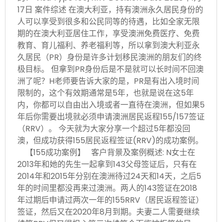
17日 案件综述 在澳大利亚，持有澳洲永久居民身份的
人可以享受到很多和公民同等的待遇，比如全家无限
期的在澳大利亚居住工作，享受澳洲免费医疗、免费
教育、育儿福利、养老福利等，所以拿到澳大利亚永
久居民（PR）身份是许多计划移民澳洲的朋友们的终
极目标。 但拿到PR身份后是不是就可以长时间不回澳
洲了呢？H老师要告诉大家的是，PR是有出入境时间
限制的，这个有效期通常是5年，也就是说在这5年
内，你都可以自由出入境或者一直待在澳洲，但如果5
年后你需要出境就必须申请澳洲居民返程155/157签证
（RRV）。 今天就为大家分享一个超过5年都没回
澳，但成功获得155居民返程签证(RRV)的成功案例。
【155成功案例】 客户背景及案例概述: N女士在
2013年和她的先生一起拿到143父母签证后，只有在
2014年和2015年分别在澳洲待过24天和14天，之后5
年的时间里都没再来过澳洲。两人的143签证在2018
年过期后申请过两次一年的155RRV（居民返程签证）
签证，然后又在2020年8月到期。夫妻二人需要继续