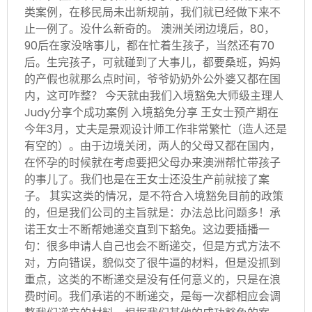
类案例，在移民局未出新规前，我们就已经做下来不
止一例了。没什么新奇的。 澳洲关闭边境后，80，
90后在家没啥事儿，都在忙着生孩子，当然还有70
后。生完孩子，可就碰到了大事儿，都要桑班，妈妈
的产假也就那么点时间，爷爷奶奶外公外婆又都在国
内，这可咋整？ 今天就由我们入境豁免大师级主理人
Judy分享个成功案例 入境豁免分享 王女士预产期在
今年3月，丈夫是景观设计师工作非常繁忙（造人还是
有空的）。由于边境关闭，两人的父母又都在国内，
在怀孕的时候就在考虑要把父母办来澳洲帮忙带孩子
的事儿了。我们也是在王女士还没生产前就接了案
子。 其实这类的情况，是不符合入境豁免目前的政策
的，但是我们公司的主旨就是：办法总比问题多！承
诺王女士不断帮她递交直到下豁免。这边要插播一
句：很多申请人自己也会不断递交，但是方式方法不
对，方向错误，貌似交了很牛逼的材料，但是没抓到
重点，这类的不断递交是没有任何意义的，只是在浪
费时间。我们承诺的不断递交，是每一次都相应会调