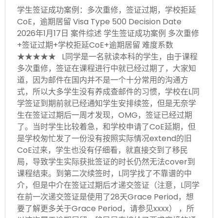
学生签证成功案例：多次重修，签证过期，学校拒延
CoE，逾期居留 Visa Type 500 Decision Date
2026年1月17日 案件综述 学生签证成功案例 多次重修
+签证过期+学校拒延CoE+逾期居留 难度系数
★★★★★ L同学是一名就读本科的学生，由于课程
多次重修，签证在课程进行中就已经过期了，大家知
道，因为邮件在国内并不是一个十分常用的沟通方
式，所以大多学生没有养成查邮件的习惯，学校在L同
学签证到期前就已经通知学生安排续签，但是无奈学
生在签证过期后一周才发现，OMG，签证已经过期
了。当时学生比较着急，和学校申请了CoE延期，但
是学校匆忙发了一份没有按照实际情况extend的旧
CoE过来，学生也没有仔细看，就直接交到了移民
局，导致学生实际获批签证的时长仍然无法cover到
课程结束。到第二次续签时，L同学找了不靠谱的中
介，但是中介在签证过期后才递交签证（注意，L同学
在前一次递交签证是使用了28天Grace Period，想
要了解更多关于Grace Period，请参见xxxx） ，所