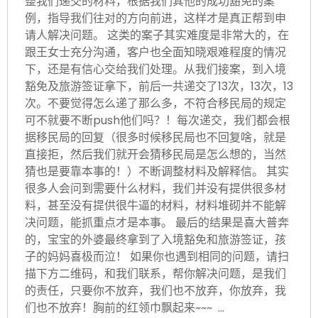
整我们递交的材料，根据我们其他的成功豁免的案
例，指导我们往对的方向前进，这样才是真正帮到申
请人解决问题。 这类的案子其实难度是非常大的，在
跟王女士充分沟通，客户也全面知晓艰难程度的情况
下，还是有信心交给我们处理。从我们接案，到入境
豁免及旅游签证拿下，前后一共递交了13次，13次，13
次。不要觉得怎么递了那么多，不符合移民局的规定
可不就要不断push他们吗？！每次递交，我们都会根
据移民局的回复（很多时候移民局也不回复啥，就是
直接拒，然后我们就开会猜移民局是怎么想的，当然
猜也是要靠本事的！）不断调整材料及解释信。 其实
很多人会问到需要什么材料，我们并没有提供很多材
料，甚至没有提供很牛逼的材料，材料堆砌并不能解
决问题，能抓重点才是本事。 最后的结果是喜大普奔
的，宝宝的外婆最终拿到了入境豁免和旅游签证，孩
子的妈妈喜极而泣！ 如果你也遇到相同的问题，请扫
描下方二维码，和我们联系，帮你解决问题，是我们
的责任，只要你不放弃，我们也不放弃，你放弃，我
们也不放弃！胸前的红领巾飘起来~~~ …