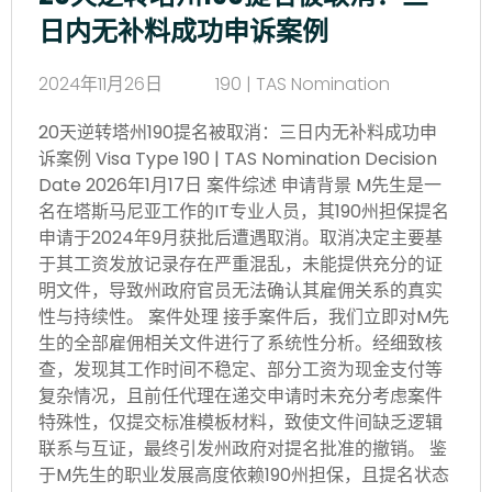
日内无补料成功申诉案例
2024年11月26日
190 | TAS Nomination
20天逆转塔州190提名被取消：三日内无补料成功申
诉案例 Visa Type 190 | TAS Nomination Decision
Date 2026年1月17日 案件综述 申请背景 M先生是一
名在塔斯马尼亚工作的IT专业人员，其190州担保提名
申请于2024年9月获批后遭遇取消。取消决定主要基
于其工资发放记录存在严重混乱，未能提供充分的证
明文件，导致州政府官员无法确认其雇佣关系的真实
性与持续性。 案件处理 接手案件后，我们立即对M先
生的全部雇佣相关文件进行了系统性分析。经细致核
查，发现其工作时间不稳定、部分工资为现金支付等
复杂情况，且前任代理在递交申请时未充分考虑案件
特殊性，仅提交标准模板材料，致使文件间缺乏逻辑
联系与互证，最终引发州政府对提名批准的撤销。 鉴
于M先生的职业发展高度依赖190州担保，且提名状态