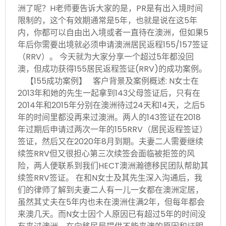
洲了呢？H老师要告诉大家的是，PR是有出入境时间
限制的，这个有效期通常是5年，也就是说在这5年
内，你都可以自由出入境或者一直待在澳洲，但如果5
年后你需要出境就必须申请澳洲居民返程155/157签证
（RRV）。 今天就为大家分享一个超过5年都没回
澳，但成功获得155居民返程签证(RRV)的成功案例。
【155成功案例】 客户背景及案例概述: N女士在
2013年和她的先生一起拿到143父母签证后，只有在
2014年和2015年分别在澳洲待过24天和14天，之后5
年的时间里都没再来过澳洲。两人的143签证在2018
年过期后申请过两次一年的155RRV（居民返程签证）
签证，然后又在2020年8月到期。夫妻二人需要继续
续签RRV但又很担心第三次续签会面临被拒签的风
险，两人便联系到我们HECT澳洲瀚德移民团队帮助其
续签RRV签证。 在和N女士及其先生深入沟通后，我
们的律师了解到夫妻二人有一儿一女都在澳洲定居，
虽然其丈夫在5年内也未在澳洲住满2年，但每年都会
来澳几天。而N女士因个人原因已有超过5年的时间没