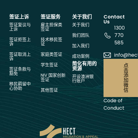
签证上诉
签证服务
关于我们
Contact
Us
签证复议与
雇主担保类
关于我们
1300
上诉
签证
770
我们团队
签证拒签上
技术移民签
585
诉
证
加入我们
签证取消上
家庭类签证
info@hec
成功案例
诉
简化有用的
学生签证
点
资源
签证条款与
击
豁免
添
NIV 国家创新
开设澳洲银
签证
加
行账户
移民羁留中
微
心协助
信
其他签证
Code of
Conduct