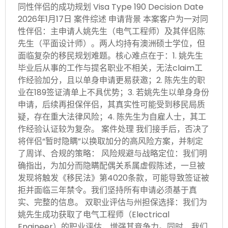
同性伴侣的成功规划 Visa Type 190 Decision Date
2026年1月17日 案件综述 申请背景 本案客户为一对同
性伴侣：主申请人姚先生（电气工程师）及其伴侣陈
先生（平面设计师）。两人均持有澳洲硕士学位，但
面临复杂的移民规划难题。核心难点在于：1. 姚先生
毕业后从事的工作与提名职业不相关，无法claim工
作经验加分，且以单身申请更易获邀；2. 陈先生的职
业在189签证清单上不具优势；3. 若姚先生以单身身份
申请，后续再担保伴侣，其真实性可能受到移民局质
疑，存在重大法律风险；4. 陈先生为自雇人士，其工
作经验认证较为复杂。 案件处理 我们接手后，否决了
将伴侣“暂时隐瞒”以换取加分的高风险方案，并制定
了周详、合规的策略： 风险规避与战略定位：我们明
确指出，为加分而隐瞒配偶关系属虚假陈述，一旦被
发现将触发《移民法》第4020条款，可能导致签证被
拒并面临三年禁令。我们坚持所有申请必须基于真
实、完整的信息。 双职业评估与州担保选择：我们为
姚先生成功获取了电气工程师（Electrical
Engineer）的职业评估，增强其竞争力。同时，我们