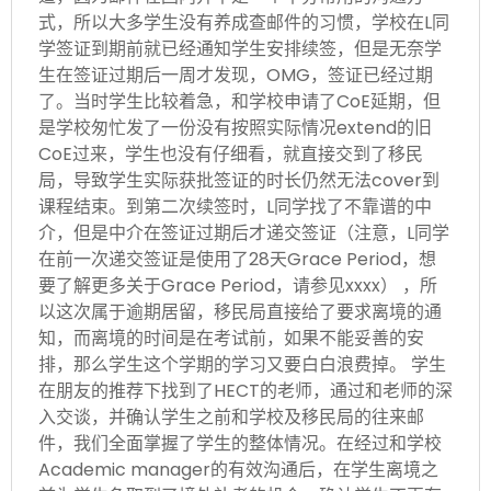
式，所以大多学生没有养成查邮件的习惯，学校在L同
学签证到期前就已经通知学生安排续签，但是无奈学
生在签证过期后一周才发现，OMG，签证已经过期
了。当时学生比较着急，和学校申请了CoE延期，但
是学校匆忙发了一份没有按照实际情况extend的旧
CoE过来，学生也没有仔细看，就直接交到了移民
局，导致学生实际获批签证的时长仍然无法cover到
课程结束。到第二次续签时，L同学找了不靠谱的中
介，但是中介在签证过期后才递交签证（注意，L同学
在前一次递交签证是使用了28天Grace Period，想
要了解更多关于Grace Period，请参见xxxx） ，所
以这次属于逾期居留，移民局直接给了要求离境的通
知，而离境的时间是在考试前，如果不能妥善的安
排，那么学生这个学期的学习又要白白浪费掉。 学生
在朋友的推荐下找到了HECT的老师，通过和老师的深
入交谈，并确认学生之前和学校及移民局的往来邮
件，我们全面掌握了学生的整体情况。在经过和学校
Academic manager的有效沟通后，在学生离境之