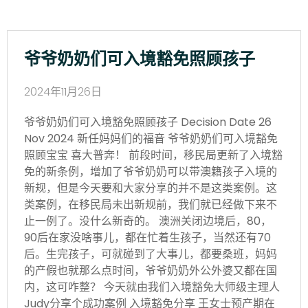
爷爷奶奶们可入境豁免照顾孩子
2024年11月26日
爷爷奶奶们可入境豁免照顾孩子 Decision Date 26
Nov 2024 新任妈妈们的福音 爷爷奶奶们可入境豁免
照顾宝宝 喜大普奔！ 前段时间，移民局更新了入境豁
免的新条例，增加了爷爷奶奶可以带澳籍孩子入境的
新规，但是今天要和大家分享的并不是这类案例。这
类案例，在移民局未出新规前，我们就已经做下来不
止一例了。没什么新奇的。 澳洲关闭边境后，80，
90后在家没啥事儿，都在忙着生孩子，当然还有70
后。生完孩子，可就碰到了大事儿，都要桑班，妈妈
的产假也就那么点时间，爷爷奶奶外公外婆又都在国
内，这可咋整？ 今天就由我们入境豁免大师级主理人
Judy分享个成功案例 入境豁免分享 王女士预产期在