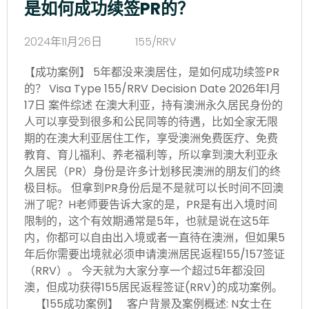
是如何成功续签PR的？
2024年11月26日
155/RRV
【成功案例】 5年都没来澳居住，是如何成功续签PR
的？ Visa Type 155/RRV Decision Date 2026年1月
17日 案件综述 在澳大利亚，持有澳洲永久居民身份的
人可以享受到很多和公民同等的待遇，比如全家无限
期的在澳大利亚居住工作，享受澳洲免费医疗、免费
教育、育儿福利、养老福利等，所以拿到澳大利亚永
久居民（PR）身份是许多计划移民澳洲的朋友们的终
极目标。 但拿到PR身份后是不是就可以长时间不回澳
洲了呢？H老师要告诉大家的是，PR是有出入境时间
限制的，这个有效期通常是5年，也就是说在这5年
内，你都可以自由出入境或者一直待在澳洲，但如果5
年后你需要出境就必须申请澳洲居民返程155/157签证
（RRV）。 今天就为大家分享一个超过5年都没回
澳，但成功获得155居民返程签证(RRV)的成功案例。
【155成功案例】 客户背景及案例概述: N女士在