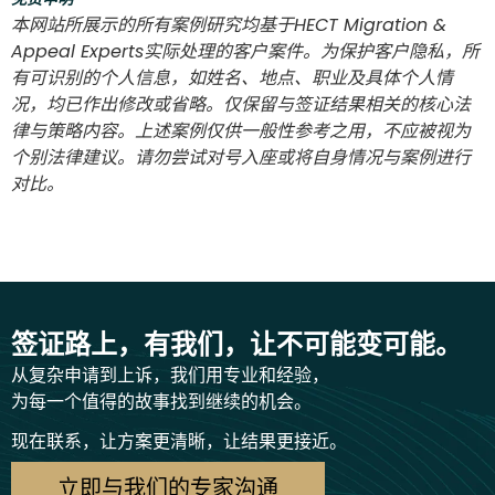
本网站所展示的所有案例研究均基于HECT Migration &
Appeal Experts实际处理的客户案件。为保护客户隐私，所
有可识别的个人信息，如姓名、地点、职业及具体个人情
况，均已作出修改或省略。仅保留与签证结果相关的核心法
律与策略内容。上述案例仅供一般性参考之用，不应被视为
个别法律建议。请勿尝试对号入座或将自身情况与案例进行
对比。
签证路上，有我们，让不可能变可能。
从复杂申请到上诉，我们用专业和经验，
为每一个值得的故事找到继续的机会。
现在联系，让方案更清晰，让结果更接近。
立即与我们的专家沟通