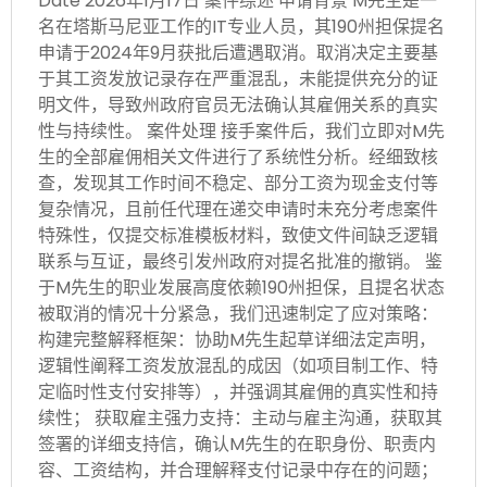
Date 2026年1月17日 案件综述 申请背景 M先生是一
名在塔斯马尼亚工作的IT专业人员，其190州担保提名
申请于2024年9月获批后遭遇取消。取消决定主要基
于其工资发放记录存在严重混乱，未能提供充分的证
明文件，导致州政府官员无法确认其雇佣关系的真实
性与持续性。 案件处理 接手案件后，我们立即对M先
生的全部雇佣相关文件进行了系统性分析。经细致核
查，发现其工作时间不稳定、部分工资为现金支付等
复杂情况，且前任代理在递交申请时未充分考虑案件
特殊性，仅提交标准模板材料，致使文件间缺乏逻辑
联系与互证，最终引发州政府对提名批准的撤销。 鉴
于M先生的职业发展高度依赖190州担保，且提名状态
被取消的情况十分紧急，我们迅速制定了应对策略：
构建完整解释框架：协助M先生起草详细法定声明，
逻辑性阐释工资发放混乱的成因（如项目制工作、特
定临时性支付安排等），并强调其雇佣的真实性和持
续性； 获取雇主强力支持：主动与雇主沟通，获取其
签署的详细支持信，确认M先生的在职身份、职责内
容、工资结构，并合理解释支付记录中存在的问题；