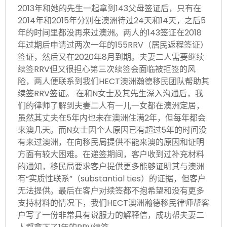
2013年和她的先生一起拿到143父母签证后，只有在
2014年和2015年分别在澳洲待过24天和14天，之后5
年的时间里都没再来过澳洲。两人的143签证在2018
年过期后申请过两次一年的155RRV（居民返程签证）
签证，然后又在2020年8月到期。夫妻二人需要继续
续签RRV但又很担心第三次续签会面临被拒签的风
险，两人便联系到我们HECT澳洲瀚德移民团队帮助其
续签RRV签证。 在和N女士及其先生深入沟通后，我
们的律师了解到夫妻二人有一儿一女都在澳洲定居，
虽然其丈夫在5年内也未在澳洲住满2年，但每年都会
来澳几天。而N女士因个人原因已有超过5年的时间没
有来过澳洲，在向移民局提供不能来澳的原因和证明
方面有较大困难。在递签期间，客户收到过补充材料
的通知，移民局要求客户提供更多能够证明其与澳洲
有“实质性联系”（substantial ties）的证据，但客户
无法提供。最后在客户对续签都不抱希望和没有更多
支持材料的情况下，我们HECT澳洲瀚德移民律师帮客
户写了一份非常具有说服力的解释信，成功帮夫妻二