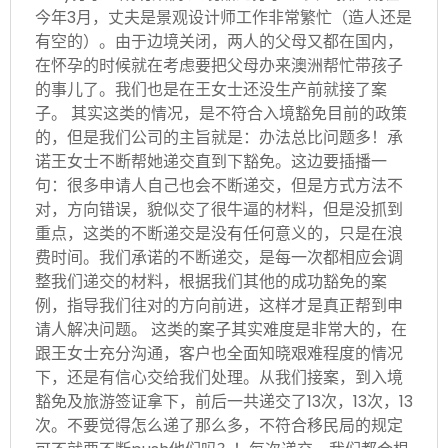
今年3月，丈夫是景观设计师工作非常繁忙（造人还是
有空的）。由于边境关闭，两人的父母又都在国内，
在怀孕的时候就在考虑要把父母办来澳洲帮忙带孩子
的事儿了。我们也是在王女士还没生产前就接了案
子。 其实这类的情况，是不符合入境豁免目前的政策
的，但是我们公司的主旨就是：办法总比问题多！承
诺王女士不断帮她递交直到下豁免。这边要插播一
句：很多申请人自己也会不断递交，但是方式方法不
对，方向错误，貌似交了很牛逼的材料，但是没抓到
重点，这类的不断递交是没有任何意义的，只是在浪
费时间。我们承诺的不断递交，是每一次都相应会调
整我们递交的材料，根据我们其他的成功豁免的案
例，指导我们往对的方向前进，这样才是真正帮到申
请人解决问题。 这类的案子其实难度是非常大的，在
跟王女士充分沟通，客户也全面知晓艰难程度的情况
下，还是有信心交给我们处理。从我们接案，到入境
豁免及旅游签证拿下，前后一共递交了13次，13次，13
次。不要觉得怎么递了那么多，不符合移民局的规定