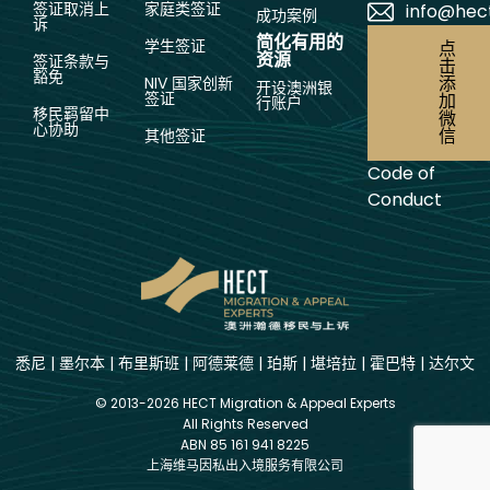
签证取消上
家庭类签证
info@hec
成功案例
诉
简化有用的
学生签证
点
资源
签证条款与
击
豁免
添
NIV 国家创新
开设澳洲银
签证
加
行账户
移民羁留中
微
心协助
信
其他签证
Code of
Conduct
悉尼
|
墨尔本
|
布里斯班
|
阿德莱德
|
珀斯
|
堪培拉
|
霍巴特
|
达尔文
© 2013-2026 HECT Migration & Appeal Experts
All Rights Reserved
ABN 85 161 941 8225
上海维马因私出入境服务有限公司