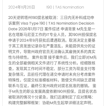
2024年11月26日
190 | TAS Nomination
20天逆转塔州190提名被取消：三日内无补料成功申
诉案例 Visa Type 190 | TAS Nomination Decision
Date 2026年1月17日 案件综述 申请背景 M先生是一
名在塔斯马尼亚工作的IT专业人员，其190州担保提名
申请于2024年9月获批后遭遇取消。取消决定主要基
于其工资发放记录存在严重混乱，未能提供充分的证
明文件，导致州政府官员无法确认其雇佣关系的真实
性与持续性。 案件处理 接手案件后，我们立即对M先
生的全部雇佣相关文件进行了系统性分析。经细致核
查，发现其工作时间不稳定、部分工资为现金支付等
复杂情况，且前任代理在递交申请时未充分考虑案件
特殊性，仅提交标准模板材料，致使文件间缺乏逻辑
联系与互证，最终引发州政府对提名批准的撤销。 鉴
于M先生的职业发展高度依赖190州担保，且提名状态
被取消的情况十分紧急，我们迅速制定了应对策略：
构建完整解释框架：协助M先生起草详细法定声明，