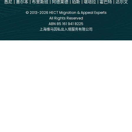
悉尼
|
墨尔本
|
布里斯班
|
阿德莱德
|
珀斯
|
堪培拉
|
霍巴特
|
达尔文
© 2013-2026 HECT Migration & Appeal Experts
All Rights Reserved
ABN 85 161 941 8225
上海维马因私出入境服务有限公司