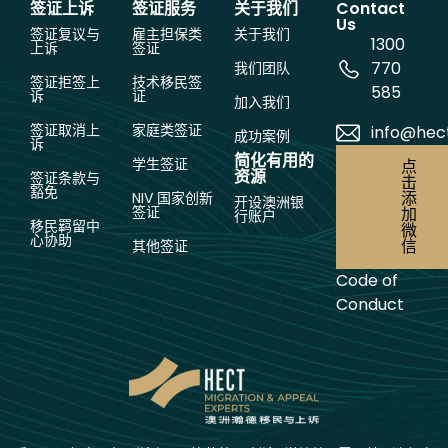
签证上诉
签证服务
关于我们
Contact
Us
签证复议与
雇主担保类
关于我们
1300
上诉
签证
770
我们团队
签证拒签上
技术移民签
585
诉
证
加入我们
签证取消上
家庭类签证
info@hec
成功案例
诉
简化有用的
学生签证
点
资源
签证条款与
击
豁免
添
NIV 国家创新
开设澳洲银
签证
加
行账户
移民羁留中
微
心协助
信
其他签证
Code of
Conduct