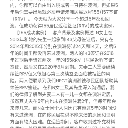
内，你都可以自由出入境或者一直待在澳洲，但如果5
年后你需要出境就必须申请澳洲居民返程155/157签证
（RRV）。 今天就为大家分享一个超过5年都没回
澳，但成功获得155居民返程签证(RRV)的成功案例。
【155成功案例】 客户背景及案例概述: N女士在
2013年和她的先生一起拿到143父母签证后，只有在
2014年和2015年分别在澳洲待过24天和14天，之后5
年的时间里都没再来过澳洲。两人的143签证在2018
年过期后申请过两次一年的155RRV（居民返程签证）
签证，然后又在2020年8月到期。夫妻二人需要继续
续签RRV但又很担心第三次续签会面临被拒签的风
险，两人便联系到我们HECT澳洲瀚德移民团队帮助其
续签RRV签证。 在和N女士及其先生深入沟通后，我
们的律师了解到夫妻二人有一儿一女都在澳洲定居，
虽然其丈夫在5年内也未在澳洲住满2年，但每年都会
来澳几天。而N女士因个人原因已有超过5年的时间没
有来过澳洲，在向移民局提供不能来澳的原因和证明
方面有较大困难。在递签期间，客户收到过补充材料