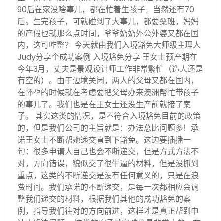
90后在家没啥事儿，都在忙着生孩子，当然还有70
后。生完孩子，可就碰到了大事儿，都要桑班，妈妈
的产假也就那么点时间，爷爷奶奶外公外婆又都在国
内，这可咋整？ 今天就由我们入境豁免大师级主理人
Judy分享个成功案例 入境豁免分享 王女士预产期在
今年3月，丈夫是景观设计师工作非常繁忙（造人还是
有空的）。由于边境关闭，两人的父母又都在国内，
在怀孕的时候就在考虑要把父母办来澳洲帮忙带孩子
的事儿了。我们也是在王女士还没生产前就接了案
子。 其实这类的情况，是不符合入境豁免目前的政策
的，但是我们公司的主旨就是：办法总比问题多！承
诺王女士不断帮她递交直到下豁免。这边要插播一
句：很多申请人自己也会不断递交，但是方式方法不
对，方向错误，貌似交了很牛逼的材料，但是没抓到
重点，这类的不断递交是没有任何意义的，只是在浪
费时间。我们承诺的不断递交，是每一次都相应会调
整我们递交的材料，根据我们其他的成功豁免的案
例，指导我们往对的方向前进，这样才是真正帮到申