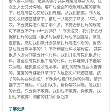
请人解决问题。 这类的案子其实难度是非常大的，在
跟王女士充分沟通，客户也全面知晓艰难程度的情况
下，还是有信心交给我们处理。从我们接案，到入境
豁免及旅游签证拿下，前后一共递交了13次，13次，13
次。不要觉得怎么递了那么多，不符合移民局的规定
可不就要不断push他们吗？！每次递交，我们都会根
据移民局的回复（很多时候移民局也不回复啥，就是
直接拒，然后我们就开会猜移民局是怎么想的，当然
猜也是要靠本事的！）不断调整材料及解释信。 其实
很多人会问到需要什么材料，我们并没有提供很多材
料，甚至没有提供很牛逼的材料，材料堆砌并不能解
决问题，能抓重点才是本事。 最后的结果是喜大普奔
的，宝宝的外婆最终拿到了入境豁免和旅游签证，孩
子的妈妈喜极而泣！ 如果你也遇到相同的问题，请扫
描下方二维码，和我们联系，帮你解决问题，是我们
的责任，只要你不放弃，我们也不放弃，你放弃，我
们也不放弃！胸前的红领巾飘起来~~~ …
了解更多