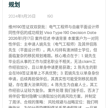
规划
2024年11月26日
190
维州190签证双双获批：电气工程师与自雇平面设计师
同性伴侣的成功规划 Visa Type 190 Decision Date
2026年1月17日 案件综述 申请背景 本案客户为一对同
性伴侣：主申请人姚先生（电气工程师）及其伴侣陈
先生（平面设计师）。两人均持有澳洲硕士学位，但
面临复杂的移民规划难题。核心难点在于：1. 姚先生
毕业后从事的工作与提名职业不相关，无法claim工
作经验加分，且以单身申请更易获邀；2. 陈先生的职
业在189签证清单上不具优势；3. 若姚先生以单身身份
申请，后续再担保伴侣，其真实性可能受到移民局质
疑，存在重大法律风险；4. 陈先生为自雇人士，其工
作经验认证较为复杂。 案件处理 我们接手后，否决了
将伴侣“暂时隐瞒”以换取加分的高风险方案，并制定
了周详、合规的策略： 风险规避与战略定位：我们明
确指出，为加分而隐瞒配偶关系属虚假陈述，一旦被