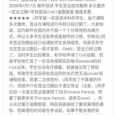
2026年1月17日 案件综述 学生签证成功案例 多次重修
+签证过期+学校拒延CoE+逾期居留 难度系数
★★★★★ L同学是一名就读本科的学生，由于课程
多次重修，签证在课程进行中就已经过期了，大家知
道，因为邮件在国内并不是一个十分常用的沟通方
式，所以大多学生没有养成查邮件的习惯，学校在L同
学签证到期前就已经通知学生安排续签，但是无奈学
生在签证过期后一周才发现，OMG，签证已经过期
了。当时学生比较着急，和学校申请了CoE延期，但
是学校匆忙发了一份没有按照实际情况extend的旧
CoE过来，学生也没有仔细看，就直接交到了移民
局，导致学生实际获批签证的时长仍然无法cover到
课程结束。到第二次续签时，L同学找了不靠谱的中
介，但是中介在签证过期后才递交签证（注意，L同学
在前一次递交签证是使用了28天Grace Period，想
要了解更多关于Grace Period，请参见xxxx） ，所
以这次属于逾期居留，移民局直接给了要求离境的通
知，而离境的时间是在考试前，如果不能妥善的安