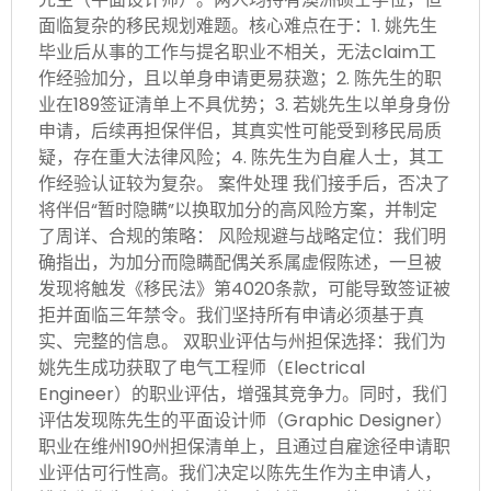
面临复杂的移民规划难题。核心难点在于：1. 姚先生
毕业后从事的工作与提名职业不相关，无法claim工
作经验加分，且以单身申请更易获邀；2. 陈先生的职
业在189签证清单上不具优势；3. 若姚先生以单身身份
申请，后续再担保伴侣，其真实性可能受到移民局质
疑，存在重大法律风险；4. 陈先生为自雇人士，其工
作经验认证较为复杂。 案件处理 我们接手后，否决了
将伴侣“暂时隐瞒”以换取加分的高风险方案，并制定
了周详、合规的策略： 风险规避与战略定位：我们明
确指出，为加分而隐瞒配偶关系属虚假陈述，一旦被
发现将触发《移民法》第4020条款，可能导致签证被
拒并面临三年禁令。我们坚持所有申请必须基于真
实、完整的信息。 双职业评估与州担保选择：我们为
姚先生成功获取了电气工程师（Electrical
Engineer）的职业评估，增强其竞争力。同时，我们
评估发现陈先生的平面设计师（Graphic Designer）
职业在维州190州担保清单上，且通过自雇途径申请职
业评估可行性高。我们决定以陈先生作为主申请人，