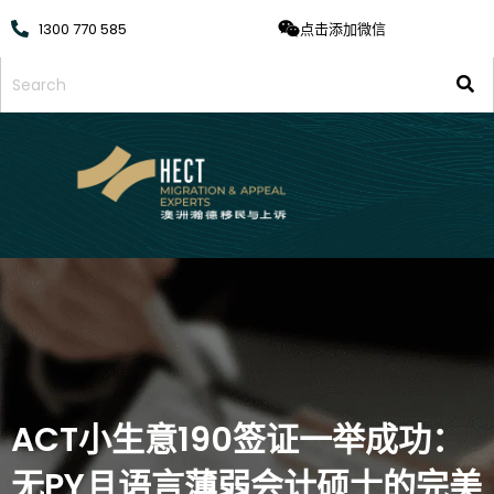
1300 770 585
点击添加微信
ACT小生意190签证一举成功：
无PY且语言薄弱会计硕士的完美