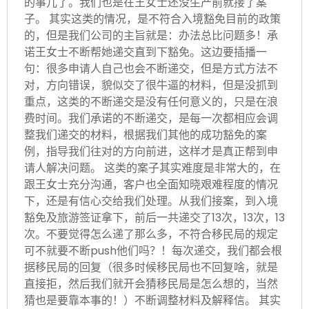
的事儿了。我们也是在王女士还没生产前就接了案
子。 其实这类的情况，是不符合入境豁免目前的政策
的，但是我们公司的主旨就是：办法总比问题多！承
诺王女士不断帮她递交直到下豁免。这边要插播一
句：很多申请人自己也会不断递交，但是方式方法不
对，方向错误，貌似交了很牛逼的材料，但是没抓到
重点，这类的不断递交是没有任何意义的，只是在浪
费时间。我们承诺的不断递交，是每一次都相应会调
整我们递交的材料，根据我们其他的成功豁免的案
例，指导我们往对的方向前进，这样才是真正帮到申
请人解决问题。 这类的案子其实难度是非常大的，在
跟王女士充分沟通，客户也全面知晓艰难程度的情况
下，还是有信心交给我们处理。从我们接案，到入境
豁免及旅游签证拿下，前后一共递交了13次，13次，13
次。不要觉得怎么递了那么多，不符合移民局的规定
可不就要不断push他们吗？！每次递交，我们都会根
据移民局的回复（很多时候移民局也不回复啥，就是
直接拒，然后我们就开会猜移民局是怎么想的，当然
猜也是要靠本事的！）不断调整材料及解释信。 其实