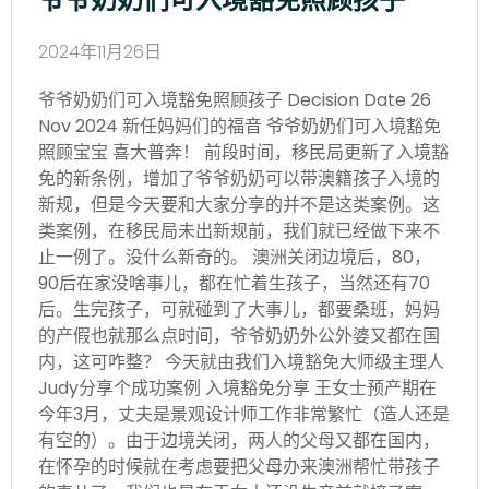
2024年11月26日
爷爷奶奶们可入境豁免照顾孩子 Decision Date 26
Nov 2024 新任妈妈们的福音 爷爷奶奶们可入境豁免
照顾宝宝 喜大普奔！ 前段时间，移民局更新了入境豁
免的新条例，增加了爷爷奶奶可以带澳籍孩子入境的
新规，但是今天要和大家分享的并不是这类案例。这
类案例，在移民局未出新规前，我们就已经做下来不
止一例了。没什么新奇的。 澳洲关闭边境后，80，
90后在家没啥事儿，都在忙着生孩子，当然还有70
后。生完孩子，可就碰到了大事儿，都要桑班，妈妈
的产假也就那么点时间，爷爷奶奶外公外婆又都在国
内，这可咋整？ 今天就由我们入境豁免大师级主理人
Judy分享个成功案例 入境豁免分享 王女士预产期在
今年3月，丈夫是景观设计师工作非常繁忙（造人还是
有空的）。由于边境关闭，两人的父母又都在国内，
在怀孕的时候就在考虑要把父母办来澳洲帮忙带孩子