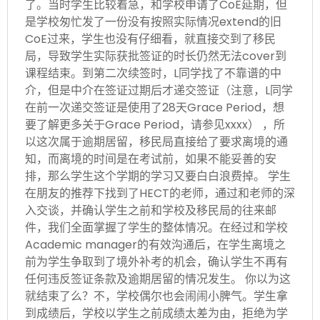
了。当时学生比较着急，和学校申请了CoE延期，但
是学校匆忙发了一份没有按照实际情况extend的旧
CoE过来，学生也没有仔细看，就直接交到了移民
局，导致学生实际获批签证的时长仍然无法cover到
课程结束。到第二次续签时，L同学找了不靠谱的中
介，但是中介在签证过期后才递交签证（注意，L同学
在前一次递交签证是使用了28天Grace Period，想
要了解更多关于Grace Period，请参见xxxx） ，所
以这次属于逾期居留，移民局直接给了要求离境的通
知，而离境的时间是在考试前，如果不能妥善的安
排，那么学生这个学期的学习又要白白浪费掉。 学生
在朋友的推荐下找到了HECT的老师，通过和老师的深
入交谈，并确认学生之前和学校及移民局的往来邮
件，我们全面掌握了学生的整体情况。在经过和学校
Academic manager的有效沟通后，在学生离境之
前为学生争取到了境外补考的机会，确认学生不再有
任何违反签证条款及逾期居留的情况发生。 你以为这
就结束了么？不，学校偶尔也会闹闹小脾气。学生拿
到成绩后，学校以学生之前成绩太差为由，拒绝为学