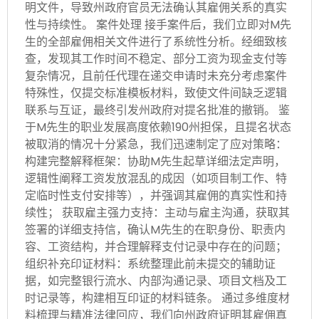
明文件，导致州政府官员无法确认其雇佣关系的真实
性与持续性。 案件处理 接手案件后，我们立即对M先
生的全部雇佣相关文件进行了系统性分析。经细致核
查，发现其工作时间不稳定、部分工资为现金支付等
复杂情况，且前任代理在递交申请时未充分考虑案件
特殊性，仅提交标准模板材料，致使文件间缺乏逻辑
联系与互证，最终引发州政府对提名批准的撤销。 鉴
于M先生的职业发展高度依赖190州担保，且提名状态
被取消的情况十分紧急，我们迅速制定了应对策略：
构建完整解释框架：协助M先生起草详细法定声明，
逻辑性阐释工资发放混乱的成因（如项目制工作、特
定临时性支付安排等），并强调其雇佣的真实性和持
续性； 获取雇主强力支持：主动与雇主沟通，获取其
签署的详细支持信，确认M先生的在职身份、职责内
容、工资结构，并合理解释支付记录中存在的问题；
组织补充印证材料：系统整理此前未提交的辅助证
据，如完整银行流水、内部沟通记录、项目文档及工
时记录等，构建相互印证的材料链条。 通过多维度材
料梳理与精准法律回应，我们向州政府证明其雇佣真