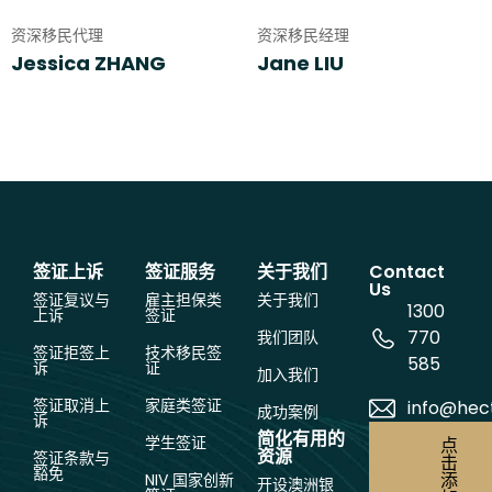
资深移民代理
资深移民经理
Jessica ZHANG
Jane LIU
签证上诉
签证服务
关于我们
Contact
Us
签证复议与
雇主担保类
关于我们
1300
上诉
签证
770
我们团队
签证拒签上
技术移民签
585
诉
证
加入我们
签证取消上
家庭类签证
info@hec
成功案例
诉
简化有用的
学生签证
点
资源
签证条款与
击
豁免
添
NIV 国家创新
开设澳洲银