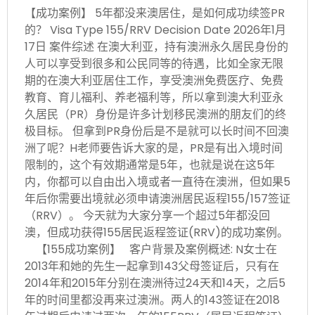
【成功案例】 5年都没来澳居住，是如何成功续签PR
的？ Visa Type 155/RRV Decision Date 2026年1月
17日 案件综述 在澳大利亚，持有澳洲永久居民身份的
人可以享受到很多和公民同等的待遇，比如全家无限
期的在澳大利亚居住工作，享受澳洲免费医疗、免费
教育、育儿福利、养老福利等，所以拿到澳大利亚永
久居民（PR）身份是许多计划移民澳洲的朋友们的终
极目标。 但拿到PR身份后是不是就可以长时间不回澳
洲了呢？H老师要告诉大家的是，PR是有出入境时间
限制的，这个有效期通常是5年，也就是说在这5年
内，你都可以自由出入境或者一直待在澳洲，但如果5
年后你需要出境就必须申请澳洲居民返程155/157签证
（RRV）。 今天就为大家分享一个超过5年都没回
澳，但成功获得155居民返程签证(RRV)的成功案例。
【155成功案例】 客户背景及案例概述: N女士在
2013年和她的先生一起拿到143父母签证后，只有在
2014年和2015年分别在澳洲待过24天和14天，之后5
年的时间里都没再来过澳洲。两人的143签证在2018