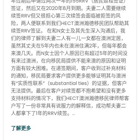
年过期后申请过两次一年的155RRV（居民返程签证）
签证，然后又在2020年8月到期。夫妻二人需要继续
续签RRV但又很担心第三次续签会面临被拒签的风
险，两人便联系到我们HECT澳洲瀚德移民团队帮助其
续签RRV签证。 在和N女士及其先生深入沟通后，我
们的律师了解到夫妻二人有一儿一女都在澳洲定居，
虽然其丈夫在5年内也未在澳洲住满2年，但每年都会
来澳几天。而N女士因个人原因已有超过5年的时间没
有来过澳洲，在向移民局提供不能来澳的原因和证明
方面有较大困难。在递签期间，客户收到过补充材料
的通知，移民局要求客户提供更多能够证明其与澳洲
有“实质性联系”（substantial ties）的证据，但客户
无法提供。最后在客户对续签都不抱希望和没有更多
支持材料的情况下，我们HECT澳洲瀚德移民律师帮客
户写了一份非常具有说服力的解释信，成功帮夫妻二
人都拿下了1年的RRV续签。…
了解更多