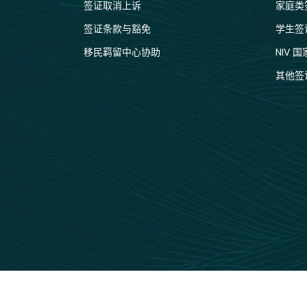
签证取消上诉
家庭类
签证条款与豁免
学生签
移民羁留中心协助
NIV 
其他签