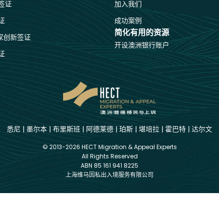
签证
加入我们
证
成功案例
简化有用的资源
国家创新签证
开设澳洲银行账户
证
悉尼
|
墨尔本
|
布里斯班
|
阿德莱德
|
珀斯
|
堪培拉
|
霍巴特
|
达尔文
© 2013-2026 HECT Migration & Appeal Experts
All Rights Reserved
ABN 85 161 941 8225
上海维马因私出入境服务有限公司