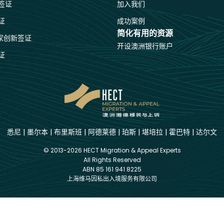
签证
加入我们
证
成功案例
简化有用的资源
国家创新签证
开设澳洲银行账户
证
悉尼
|
墨尔本
|
布里斯班
|
阿德莱德
|
珀斯
|
堪培拉
|
霍巴特
|
达尔文
© 2013-2026 HECT Migration & Appeal Experts
All Rights Reserved
ABN 85 161 941 8225
上海维马因私出入境服务有限公司