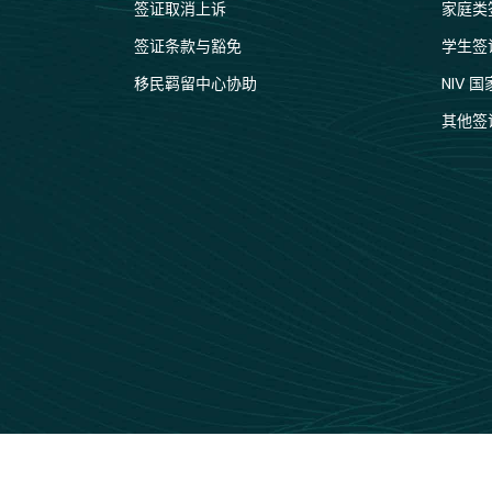
签证取消上诉
家庭类
签证条款与豁免
学生签
移民羁留中心协助
NIV 
其他签