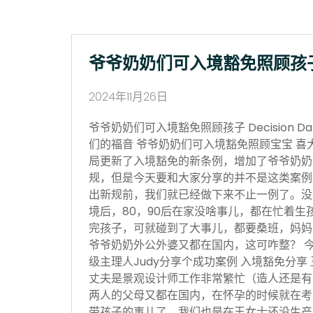
爷爷奶奶们可入境豁免照顾孩
2024年11月26日
爷爷奶奶们可入境豁免照顾孩子 Decision Date
们的福音 爷爷奶奶们可入境豁免照顾宝宝 喜
局更新了入境豁免的新条例，增加了爷爷奶奶
规，但是今天要和大家分享的并不是这类案例
出新规前，我们就已经做下来不止一例了。没
境后，80，90后在家没啥事儿，都在忙着生
完孩子，可就碰到了大事儿，都要桑班，妈妈
爷爷奶奶外公外婆又都在国内，这可咋整？ 
级主理人Judy分享个成功案例 入境豁免分享
丈夫是景观设计师工作非常繁忙（造人还是有
两人的父母又都在国内，在怀孕的时候就在考
带孩子的事儿了。我们也是在王女士还没生产