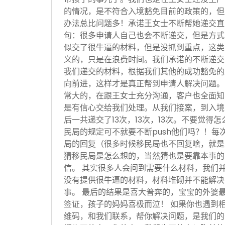
的情况，是不符合入境豁免目前的政策的，但
办法总比问题多！承诺王女士不断帮她递交直
句：很多申请人自己也会不断递交，但是方式
似交了很牛逼的材料，但是没抓到重点，这类
义的，只是在浪费时间。我们承诺的不断递交
我们递交的材料，根据我们其他的成功豁免的
向前进，这样才是真正帮到申请人解决问题。
常大的，在跟王女士充分沟通，客户也全面知
是有信心交给我们处理。从我们接案，到入境
后一共递交了13次，13次，13次。不要觉得
民局的规定可不就要不断push他们吗？！每
局的回复（很多时候移民局也不回复啥，就是
猜移民局是怎么想的，当然猜也是要靠本事的
信。 其实很多人会问到需要什么材料，我们
没有提供很牛逼的材料，材料堆砌并不能解决
事。 最后的结果是喜大普奔的，宝宝的外婆
签证，孩子的妈妈喜极而泣！ 如果你也遇到
维码，和我们联系，帮你解决问题，是我们的