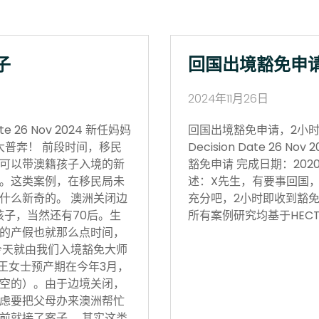
子
回国出境豁免申
2024年11月26日
 26 Nov 2024 新任妈妈
回国出境豁免申请，2小时获批 Vi
大普奔！ 前段时间，移民
Decision Date 26
可以带澳籍孩子入境的新
豁免申请 完成日期：202
。这类案例，在移民局未
述：X先生，有要事回国
什么新奇的。 澳洲关闭边
充分吧，2小时即收到豁免
孩子，当然还有70后。生
所有案例研究均基于HECT
的产假也就那么点时间，
今天就由我们入境豁免大师
 王女士预产期在今年3月，
空的）。由于边境关闭，
虑要把父母办来澳洲帮忙
前就接了案子。 其实这类